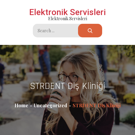
Skip
Elektronik Servisleri
to
Elektronik Servisleri
content
Search
for:
⁠STRDENT Diş Kliniği
Home
Uncategorized
⁠STRDENT Diş Kliniği