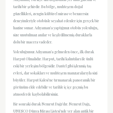
tarihi bir şehirdir. Bu bölge, muhteşem doğal
güzellikleri, zengin kültürel mirası ve benzersiz
deneyimleriyle otobüsle seyahat edenler için gerçek bir
hazine sunar. Adıyaman'a yaptığınız otobüs yolculuğu,
size unutulmaz anılar ve keşfedilmemiş duraklarla
dolu bir macera vadeder.
Yolculuğunuz Adıyaman'a gelmeden önce, ilk durak
Harput Olmalıdır. Harput, tarihi kalıntıları ile ünlü
eski bir yerleşim bölgesidir. Dantel gibi işlenmiş taş
evleri, dar sokakları ve muhteşem manzaralarıyla sizi
büyüler. Harput Kalesi'ne tırmanarak panoramik bir
görünüm elde edebilir ve tarihle iç içe geçmiş bu
atmosferde kaybolabilirsiniz.
Bir sonraki durak Nemrut Dağı'dır. Nemrut Dağı,
UNESCO Dünya Mirası Listesi'nde yer alan antik bir