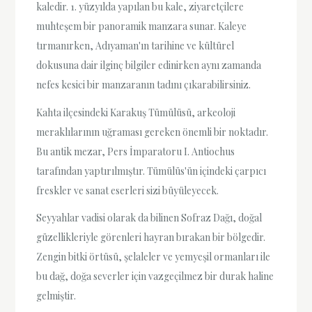
kaledir. 1. yüzyılda yapılan bu kale, ziyaretçilere
muhteşem bir panoramik manzara sunar. Kaleye
tırmanırken, Adıyaman'ın tarihine ve kültürel
dokusuna dair ilginç bilgiler edinirken aynı zamanda
nefes kesici bir manzaranın tadını çıkarabilirsiniz.
Kahta ilçesindeki Karakuş Tümülüsü, arkeoloji
meraklılarının uğraması gereken önemli bir noktadır.
Bu antik mezar, Pers İmparatoru I. Antiochus
tarafından yaptırılmıştır. Tümülüs'ün içindeki çarpıcı
freskler ve sanat eserleri sizi büyüleyecek.
Seyyahlar vadisi olarak da bilinen Sofraz Dağı, doğal
güzellikleriyle görenleri hayran bırakan bir bölgedir.
Zengin bitki örtüsü, şelaleler ve yemyeşil ormanları ile
bu dağ, doğa severler için vazgeçilmez bir durak haline
gelmiştir.