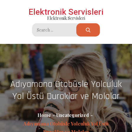
Skip
Elektronik Servisleri
to
Elektronik Servisleri
content
Search
for:
Adıyamana Otobüsle Yolculuk
Yol Üstü Duraklar ve Molalar
Home
Uncategorized
Adıyamana Otobüsle Yolculuk Yol Üstü
Duraklar ve Molalar