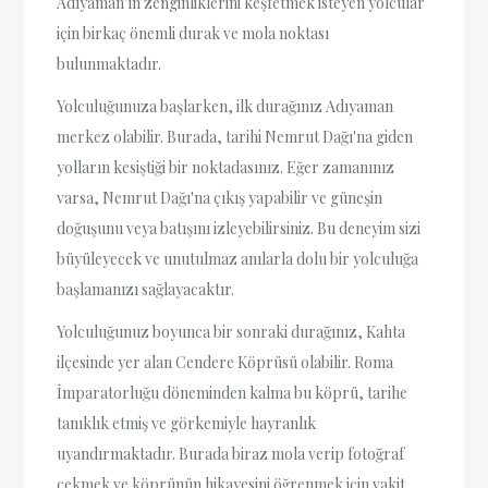
Adıyaman'ın zenginliklerini keşfetmek isteyen yolcular
için birkaç önemli durak ve mola noktası
bulunmaktadır.
Yolculuğunuza başlarken, ilk durağınız Adıyaman
merkez olabilir. Burada, tarihi Nemrut Dağı'na giden
yolların kesiştiği bir noktadasınız. Eğer zamanınız
varsa, Nemrut Dağı'na çıkış yapabilir ve güneşin
doğuşunu veya batışını izleyebilirsiniz. Bu deneyim sizi
büyüleyecek ve unutulmaz anılarla dolu bir yolculuğa
başlamanızı sağlayacaktır.
Yolculuğunuz boyunca bir sonraki durağınız, Kahta
ilçesinde yer alan Cendere Köprüsü olabilir. Roma
İmparatorluğu döneminden kalma bu köprü, tarihe
tanıklık etmiş ve görkemiyle hayranlık
uyandırmaktadır. Burada biraz mola verip fotoğraf
çekmek ve köprünün hikayesini öğrenmek için vakit