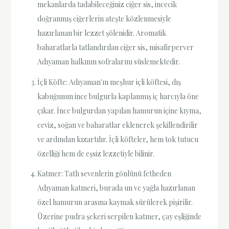
mekanlarda tadabileceğiniz ciğer sis, incecik
doğranmış ciğerlerin ateşte közlenmesiyle
hazırlanan bir lezzet şölenidir. Aromatik
baharatlarla tatlandırılan ciğer sis, misafirperver
Adıyaman halkının sofralarını süslemektedir.
İçli Köfte: Adıyaman'ın meşhur içli köftesi, dış
kabuğunun ince bulgurla kaplanmış iç harcıyla öne
çıkar. İnce bulgurdan yapılan hamurun içine kıyma,
ceviz, soğan ve baharatlar eklenerek şekillendirilir
ve ardından kızartılır. İçli köfteler, hem tok tutucu
özelliği hem de eşsiz lezzetiyle bilinir.
Katmer: Tatlı sevenlerin gönlünü fetheden
Adıyaman katmeri, burada un ve yağla hazırlanan
özel hamurun arasına kaymak sürülerek pişirilir.
Üzerine pudra şekeri serpilen katmer, çay eşliğinde