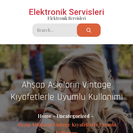
Skip
Elektronik Servisleri
to
Elektronik Servisleri
content
Search
for:
Ahşap Askıların Vintage
Kıyafetlerle Uyumlu Kullanımı
Home
Uncategorized
Ahşap Askıların Vintage Kıyafetlerle Uyumlu
Kullanımı