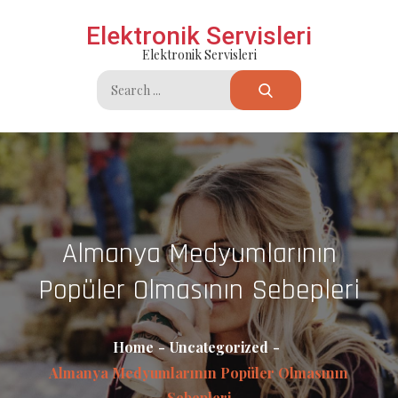
Skip
Elektronik Servisleri
to
Elektronik Servisleri
content
Search
for:
Almanya Medyumlarının
Popüler Olmasının Sebepleri
Home
Uncategorized
Almanya Medyumlarının Popüler Olmasının
Sebepleri