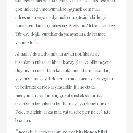
isimlerden biri olan Medyum Ali Gürses ‘e profesyonel
çözümler için
medyumalibey@gmail.com
mail
adresinden veya medyumali.com sitesindeki iletişim
kanallarından ulaşabilirsiniz. Medyum Ali Hoca sadece
Türkiye değil, yurtdışında yaşayanlara da hizmet
vermektedir.
Almanya’da medyumların artan popülaritesi,
insanların ruhsal rehberlik arayışları ve bilinmeyene
duydukları meraktan kaynaklanmaktadır. İnsanlar,
yaşamlarının çeşitli dönemlerinde karmaşık duygular
ve belirsizliklerle karşılaşabilir. Bu noktada
medyumlar, bir tür
duygusal destek
sunarak,
insanların kaygılarını hafifletmeye yardımcı oluyor.
Peki, bu ilginin arkasında yatan sebepler neler? İşte
bazıları:
Öncelikle, birçok insanın
gelecek hakkında bilgi