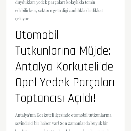
duydukları yedek parçaları kolaylıkla temin
edebilirken, sektöre getirdiği canlılıkla da dikkat
çekiyor.
Otomobil
Tutkunlarına Müjde:
Antalya Korkuteli’de
Opel Yedek Parçaları
Toptancısı Açıldı!
Antalya'nın Korkuteli ilçesinde otomobil tutkunlarına
sevindirici bir haber var! Son zamanlarda büyük bir