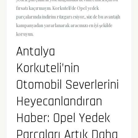
fırsatı kaçırmayın. Korkuteli'de Opel yedek
parçalarında indirim rüzgarı esiyor, siz de bu avantajlı
kampanyadan yararlanarak aracınızı en iyi şekilde
koruyun.
Antalya
Korkuteli’nin
Otomobil Severlerini
Heyecanlandıran
Haber: Opel Yedek
Parçaları Artık Daha