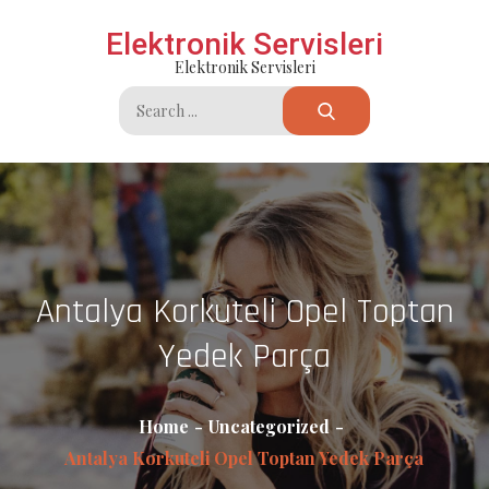
Skip
Elektronik Servisleri
to
Elektronik Servisleri
content
Search
for:
Antalya Korkuteli Opel Toptan
Yedek Parça
Home
Uncategorized
Antalya Korkuteli Opel Toptan Yedek Parça