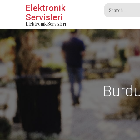
Skip
Elektronik
Search
to
Servisleri
for:
content
Elektronik Servisleri
Burdu