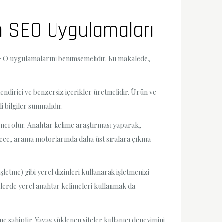
an SEO Uygulamaları
u SEO uygulamalarını benimsemelidir. Bu makalede,
lendirici ve benzersiz içerikler üretmelidir. Ürün ve
i bilgiler sunmalıdır.
ımcı olur. Anahtar kelime araştırması yaparak,
öylece, arama motorlarında daha üst sıralara çıkma
letme) gibi yerel dizinleri kullanarak işletmenizi
iklerde yerel anahtar kelimeleri kullanmak da
e sahiptir. Yavaş yüklenen siteler kullanıcı deneyimini