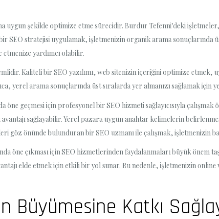
a uygun şekilde optimize etme sürecidir. Burdur Tefenni'deki işletmeler,
i bir SEO stratejisi uygulamak, işletmenizin organik arama sonuçlarında üs
e etmenize yardımcı olabilir.
idir. Kaliteli bir SEO yazılımı, web sitenizin içeriğini optimize etmek, 
ca, yerel arama sonuçlarında üst sıralarda yer almanızı sağlamak için ye
a öne geçmesi için profesyonel bir SEO hizmeti sağlayıcısıyla çalışmak ö
bet avantajı sağlayabilir. Yerel pazara uygun anahtar kelimelerin belirlen
leri göz önünde bulunduran bir SEO uzmanı ile çalışmak, işletmenizin başa
nda öne çıkması için SEO hizmetlerinden faydalanmaları büyük önem taşı
ntajı elde etmek için etkili bir yol sunar. Bu nedenle, işletmenizin onli
nin Büyümesine Katkı Sağlay