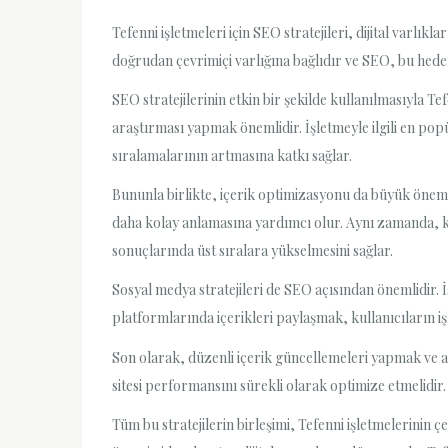
Tefenni işletmeleri için SEO stratejileri, dijital varlı
doğrudan çevrimiçi varlığına bağlıdır ve SEO, bu hedef
SEO stratejilerinin etkin bir şekilde kullanılmasıyla Te
araştırması yapmak önemlidir. İşletmeyle ilgili en popü
sıralamalarının artmasına katkı sağlar.
Bununla birlikte, içerik optimizasyonu da büyük önem t
daha kolay anlamasına yardımcı olur. Aynı zamanda, kal
sonuçlarında üst sıralara yükselmesini sağlar.
Sosyal medya stratejileri de SEO açısından önemlidir. İş
platformlarında içerikleri paylaşmak, kullanıcıların iş
Son olarak, düzenli içerik güncellemeleri yapmak ve an
sitesi performansını sürekli olarak optimize etmelidir. 
Tüm bu stratejilerin birleşimi, Tefenni işletmelerinin