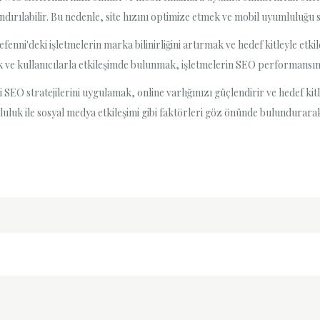
dırılabilir. Bu nedenle, site hızını optimize etmek ve mobil uyumluluğu 
enni'deki işletmelerin marka bilinirliğini artırmak ve hedef kitleyle etk
mak ve kullanıcılarla etkileşimde bulunmak, işletmelerin SEO performansını
i SEO stratejilerini uygulamak, online varlığınızı güçlendirir ve hedef kit
luluk ile sosyal medya etkileşimi gibi faktörleri göz önünde bulundurarak,