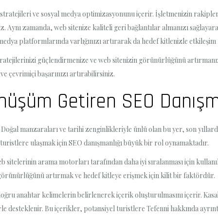
stratejileri ve sosyal medya optimizasyonunu içerir. İşletmenizin rakipler
siniz. Aynı zamanda, web sitenize kaliteli geri bağlantılar almanızı sağlay
edya platformlarında varlığınızı artırarak da hedef kitlenizle etkileşim k
ratejilerinizi güçlendirmenize ve web sitenizin görünürlüğünü artırmanı
ve çevrimiçi başarınızı artırabilirsiniz.
Dönüşüm Getiren SEO Danışm
. Doğal manzaraları ve tarihi zenginlikleriyle ünlü olan bu yer, son yılla
el turistlere ulaşmak için SEO danışmanlığı büyük bir rol oynamaktadır.
telerinin arama motorları tarafından daha iyi sıralanması için kullanıla
rünürlüğünü artırmak ve hedef kitleye erişmek için kilit bir faktördür.
oğru anahtar kelimelerin belirlenerek içerik oluşturulmasını içerir. Kasa
le desteklenir. Bu içerikler, potansiyel turistlere Tefenni hakkında ayrıntı