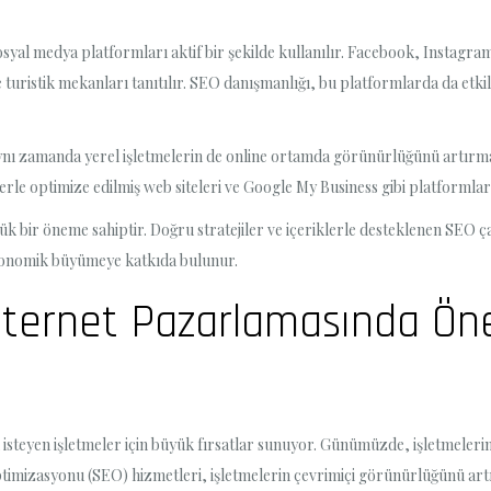
 sosyal medya platformları aktif bir şekilde kullanılır. Facebook, Instagr
e turistik mekanları tanıtılır. SEO danışmanlığı, bu platformlarda da etkili
ynı zamanda yerel işletmelerin de online ortamda görünürlüğünü artırmakt
rle optimize edilmiş web siteleri ve Google My Business gibi platformlar a
 bir öneme sahiptir. Doğru stratejiler ve içeriklerle desteklenen SEO ça
 ekonomik büyümeye katkıda bulunur.
İnternet Pazarlamasında Ön
teyen işletmeler için büyük fırsatlar sunuyor. Günümüzde, işletmelerin ç
mizasyonu (SEO) hizmetleri, işletmelerin çevrimiçi görünürlüğünü artırm