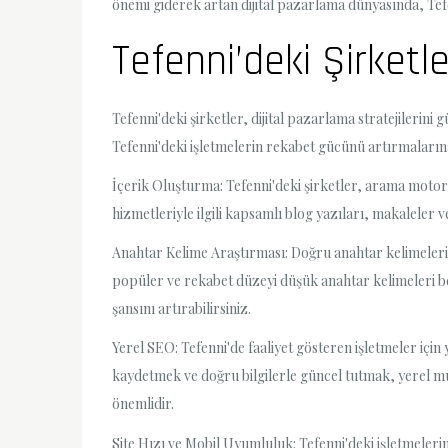
önemi giderek artan dijital pazarlama dünyasında, Tefe
Tefenni’deki Şirket
Tefenni'deki şirketler, dijital pazarlama stratejileri
Tefenni'deki işletmelerin rekabet gücünü artırmalarına 
İçerik Oluşturma: Tefenni'deki şirketler, arama motorla
hizmetleriyle ilgili kapsamlı blog yazıları, makaleler 
Anahtar Kelime Araştırması: Doğru anahtar kelimeleri 
popüler ve rekabet düzeyi düşük anahtar kelimeleri bel
şansını artırabilirsiniz.
Yerel SEO: Tefenni'de faaliyet gösteren işletmeler içi
kaydetmek ve doğru bilgilerle güncel tutmak, yerel müş
önemlidir.
Site Hızı ve Mobil Uyumluluk: Tefenni'deki işletmelerin