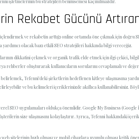
nni işletmelerinin bu stratejileri benimsemesi kaçınılmazdır.
lerin Rekabet Gücünü Artır
ni güçlendirmek ve rekabetin arttığı online ortamda öne çıkmak için doğr
yardımcı olacak bazı etkili SEO stratejileri hakkında bilgi vereceğiz.
rının dikkatini çekmek ve organik trafik elde etmek için ilgi çekici, bilgi
veya rehberler oluşturarak kullanıcıların sorularını cevaplamalı ve değerl
belirlemek, Tefenni'deki şirketlerin hedeflenen kitleye ulaşmasına yard
irleyebilir ve bu kelimeleri içeriklerinizde akıllıca kullanabilirsiniz. B
n yerel SEO uygulamaları oldukça önemlidir. Google My Business (Google İş
terilerin size ulaşmasını kolaylaştırır. Ayrıca, Tefenni hakkındaki içer
 web sitelerinin hızlı olması ve mobil cihazlara uyumlu olması kritik önem