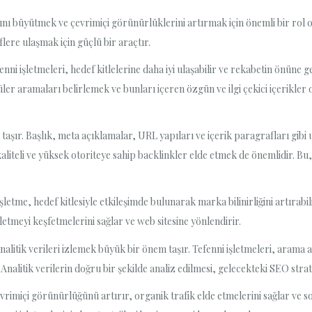
klarını büyütmek ve çevrimiçi görünürlüklerini artırmak için önemli bir rol
lere ulaşmak için güçlü bir araçtır.
fenni işletmeleri, hedef kitlelerine daha iyi ulaşabilir ve rekabetin önüne 
ler aramaları belirlemek ve bunları içeren özgün ve ilgi çekici içerikler 
aşır. Başlık, meta açıklamalar, URL yapıları ve içerik paragrafları gibi
iteli ve yüksek otoriteye sahip backlinkler elde etmek de önemlidir. Bu, T
letme, hedef kitlesiyle etkileşimde bulunarak marka bilinirliğini artırabil
letmeyi keşfetmelerini sağlar ve web sitesine yönlendirir.
alitik verileri izlemek büyük bir önem taşır. Tefenni işletmeleri, arama
Analitik verilerin doğru bir şekilde analiz edilmesi, gelecekteki SEO strate
 çevrimiçi görünürlüğünü artırır, organik trafik elde etmelerini sağlar 