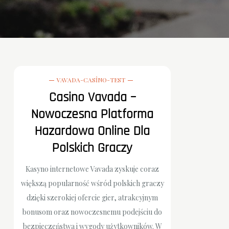
VAVADA-CASINO-TEST
Casino Vavada –
Nowoczesna Platforma
Hazardowa Online Dla
Polskich Graczy
Kasyno internetowe Vavada zyskuje coraz
większą popularność wśród polskich graczy
dzięki szerokiej ofercie gier, atrakcyjnym
bonusom oraz nowoczesnemu podejściu do
bezpieczeństwa i wygody użytkowników. W