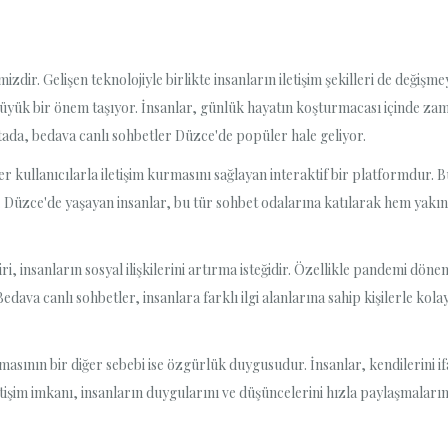
izdir. Gelişen teknolojiyle birlikte insanların iletişim şekilleri de değişme
r büyük bir önem taşıyor. İnsanlar, günlük hayatın koşturmacası içinde za
tada, bedava canlı sohbetler Düzce'de popüler hale geliyor.
er kullanıcılarla iletişim kurmasını sağlayan interaktif bir platformdur. B
. Düzce'de yaşayan insanlar, bu tür sohbet odalarına katılarak hem yakın
 insanların sosyal ilişkilerini artırma isteğidir. Özellikle pandemi dönemi
ava canlı sohbetler, insanlara farklı ilgi alanlarına sahip kişilerle kol
masının bir diğer sebebi ise özgürlük duygusudur. İnsanlar, kendilerini if
letişim imkanı, insanların duygularını ve düşüncelerini hızla paylaşmaların