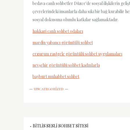
bedava canlı sohbetler Düzce'de sosyal ilişkilerin geli
çevrelerindeki insanlarla daha sıkı bir bağ kurabilir hem
sosyal dokusuna olumlu katkılar sağlamaktadır.
hakkari canlı sohbet odaları
mardin yabancı görüntülü sohbet
erzurum rastgele görüntülü sohbet uygulamaları
nevşehir görüntülü sohbet kadınlarla
bayburt muhabbet sohbet
UNCATEGORIZED
Yazı
BITLIS SESLI SOHBET SITESI