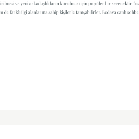
ştirilmesi ve yeni arkadaşlıkların kurulması için popüler bir seçenektir. İ
 de farklı ilgi alanlarına sahip kişilerle tanışabilirler. Bedava canlı sohb