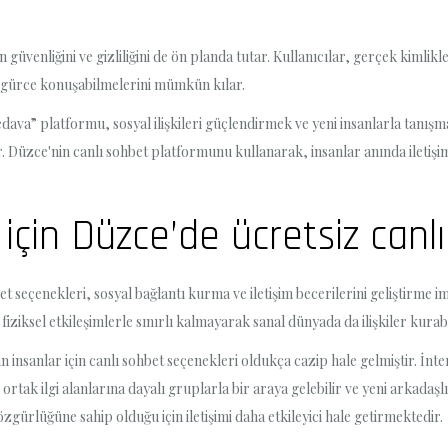
venliğini ve gizliliğini de ön planda tutar. Kullanıcılar, gerçek kimlikle
 özgürce konuşabilmelerini mümkün kılar.
ava” platformu, sosyal ilişkileri güçlendirmek ve yeni insanlarla tanışma
 Düzce'nin canlı sohbet platformunu kullanarak, insanlar anında iletişim 
ı için Düzce’de ücretsiz can
hbet seçenekleri, sosyal bağlantı kurma ve iletişim becerilerini geliştirm
ce fiziksel etkileşimlerle sınırlı kalmayarak sanal dünyada da ilişkiler ku
n insanlar için canlı sohbet seçenekleri oldukça cazip hale gelmiştir. İnt
r, ortak ilgi alanlarına dayalı gruplarla bir araya gelebilir ve yeni arkadaşl
ürlüğüne sahip olduğu için iletişimi daha etkileyici hale getirmektedir.