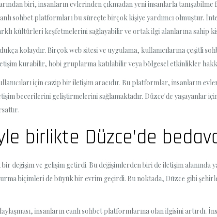
arından biri, insanların evlerinden çıkmadan yeni insanlarla tanışabilme 
e canlı sohbet platformları bu süreçte birçok kişiye yardımcı olmuştur. İn
farklı kültürleri keşfetmelerini sağlayabilir ve ortak ilgi alanlarına sahip 
dukça kolaydır. Birçok web sitesi ve uygulama, kullanıcılarına çeşitli s
tişim kurabilir, hobi gruplarına katılabilir veya bölgesel etkinlikler hakkın
llanıcıları için cazip bir iletişim aracıdır. Bu platformlar, insanların ev
iletişim becerilerini geliştirmelerini sağlamaktadır. Düzce'de yaşayanlar i
sattır.
iyle birlikte Düzce’de bedav
bir değişim ve gelişim getirdi. Bu değişimlerden biri de iletişim alanında 
ı kurma biçimleri de büyük bir evrim geçirdi. Bu noktada, Düzce gibi şehi
aylaşması, insanların canlı sohbet platformlarına olan ilgisini artırdı. İns