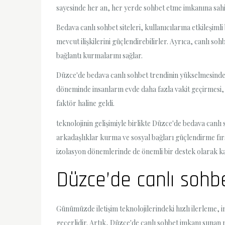
sayesinde her an, her yerde sohbet etme imkanına sahip o
Bedava canlı sohbet siteleri, kullanıcılarına etkileşim
mevcut ilişkilerini güçlendirebilirler. Ayrıca, canlı soh
bağlantı kurmalarını sağlar.
Düzce'de bedava canlı sohbet trendinin yükselmesinde,
döneminde insanların evde daha fazla vakit geçirmesi, so
faktör haline geldi.
teknolojinin gelişimiyle birlikte Düzce'de bedava canlı
arkadaşlıklar kurma ve sosyal bağları güçlendirme fırs
izolasyon dönemlerinde de önemli bir destek olarak ka
Düzce’de canlı sohb
Günümüzde iletişim teknolojilerindeki hızlı ilerleme, in
geçerlidir. Artık, Düzce'de canlı sohbet imkanı sunan p