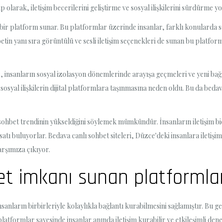
larak, iletişim becerilerini geliştirme ve sosyal ilişkilerini sürdürme yol
li bir platform sunar. Bu platformlar üzerinde insanlar, farklı konularda s
betin yanı sıra görüntülü ve sesli iletişim seçenekleri de sunan bu platform
 insanların sosyal izolasyon dönemlerinde arayışa geçmeleri ve yeni bağl
syal ilişkilerin dijital platformlara taşınmasına neden oldu. Bu da bedava
 sohbet trendinin yükseldiğini söylemek mümkündür. İnsanların iletişim biçi
atı buluyorlar. Bedava canlı sohbet siteleri, Düzce'deki insanlara iletişi
rşımıza çıkıyor.
et imkanı sunan platformlar
sanların birbirleriyle kolaylıkla bağlantı kurabilmesini sağlamıştır. Bu g
latformlar sayesinde insanlar anında iletişim kurabilir ve etkileşimli dene