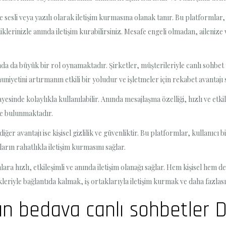
le sesli veya yazılı olarak iletişim kurmasına olanak tanır. Bu platformlar,
klerinizle anında iletişim kurabilirsiniz. Mesafe engeli olmadan, ailenize
da da büyük bir rol oynamaktadır. Şirketler, müşterileriyle canlı sohbet
niyetini artırmanın etkili bir yoludur ve işletmeler için rekabet avantajı 
esinde kolaylıkla kullanılabilir. Anında mesajlaşma özelliği, hızlı ve etki
 de bulunmaktadır.
er avantajı ise kişisel gizlilik ve güvenliktir. Bu platformlar, kullanıcı 
arın rahatlıkla iletişim kurmasını sağlar.
a hızlı, etkileşimli ve anında iletişim olanağı sağlar. Hem kişisel hem de
eriyle bağlantıda kalmak, iş ortaklarıyla iletişim kurmak ve daha fazlası
tıran bedava canlı sohbetler