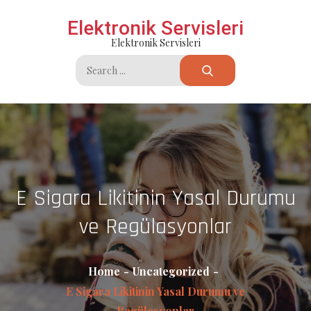
Skip
Elektronik Servisleri
to
Elektronik Servisleri
content
Search
for:
E Sigara Likitinin Yasal Durumu
ve Regülasyonlar
Home
Uncategorized
E Sigara Likitinin Yasal Durumu ve
Regülasyonlar