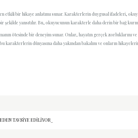
n etkili bir hikaye anlatımı sunar. Karakterlerin duygusal ifadeleri, okuy
r şekilde yansıtılır. Bu, okuyucunun karakterle daha derin bir bağ kurma
nın ötesinde bir deneyim sunar. Onlar, hayatın gerçek zorluklarını ve g
bu karakterlerin dünyasına daha yakından bakalım ve onların hikayelerin
EDEN TAVSIYE EDILIYOR_