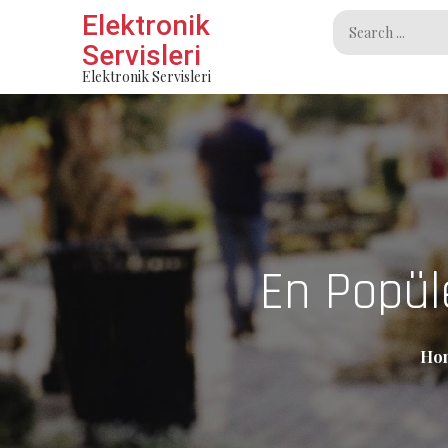
Skip
Elektronik
Search
to
Servisleri
for:
content
Elektronik Servisleri
En Popül
Ho