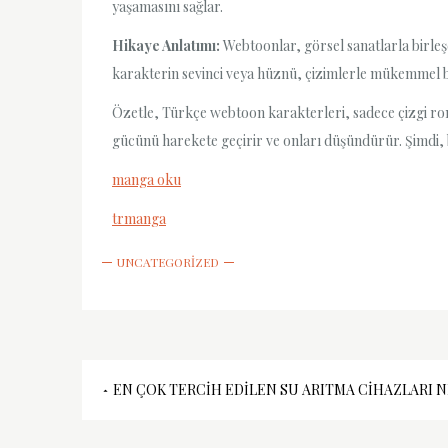
yaşamasını sağlar.
Hikaye Anlatımı:
Webtoonlar, görsel sanatlarla birleşe
karakterin sevinci veya hüznü, çizimlerle mükemmel bi
Özetle, Türkçe webtoon karakterleri, sadece çizgi roma
gücünü harekete geçirir ve onları düşündürür. Şimdi, 
manga oku
trmanga
UNCATEGORIZED
Yazı
EN ÇOK TERCIH EDILEN SU ARITMA CIHAZLARI N