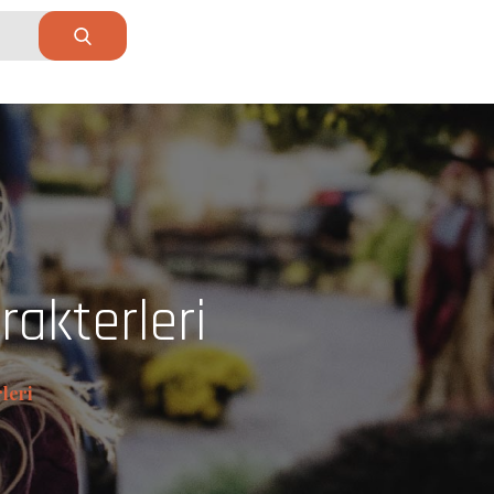
akterleri
leri