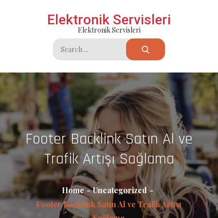
Skip
Elektronik Servisleri
to
Elektronik Servisleri
content
Search
for:
Footer Backlink Satın Al ve
Trafik Artışı Sağlama
Home
Uncategorized
Footer Backlink Satın Al ve Trafik Artışı
Sağlama