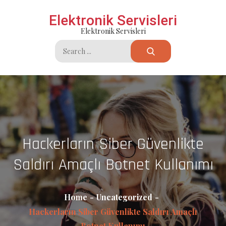
Skip
Elektronik Servisleri
to
Elektronik Servisleri
content
Search
for:
Hackerların Siber Güvenlikte
Saldırı Amaçlı Botnet Kullanımı
Home
Uncategorized
Hackerların Siber Güvenlikte Saldırı Amaçlı
Botnet Kullanımı