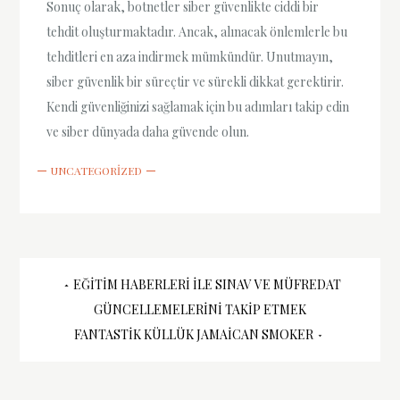
Sonuç olarak, botnetler siber güvenlikte ciddi bir
tehdit oluşturmaktadır. Ancak, alınacak önlemlerle bu
tehditleri en aza indirmek mümkündür. Unutmayın,
siber güvenlik bir süreçtir ve sürekli dikkat gerektirir.
Kendi güvenliğinizi sağlamak için bu adımları takip edin
ve siber dünyada daha güvende olun.
UNCATEGORIZED
Yazı
EĞITIM HABERLERI ILE SINAV VE MÜFREDAT
GÜNCELLEMELERINI TAKIP ETMEK
gezinmesi
FANTASTIK KÜLLÜK JAMAICAN SMOKER