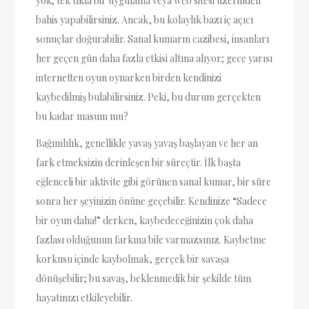
yok; tek tıkla bir uygulama veya web sitesi üzerinden
bahis yapabilirsiniz. Ancak, bu kolaylık bazı iç açıcı
sonuçlar doğurabilir. Sanal kumarın cazibesi, insanları
her geçen gün daha fazla etkisi altına alıyor; gece yarısı
internetten oyun oynarken birden kendinizi
kaybedilmiş bulabilirsiniz. Peki, bu durum gerçekten
bu kadar masum mu?
Bağımlılık, genellikle yavaş yavaş başlayan ve her an
fark etmeksizin derinleşen bir süreçtir. İlk başta
eğlenceli bir aktivite gibi görünen sanal kumar, bir süre
sonra her şeyinizin önüne geçebilir. Kendinize “Sadece
bir oyun daha!” derken, kaybedeceğinizin çok daha
fazlası olduğunun farkına bile varmazsınız. Kaybetme
korkusu içinde kaybolmak, gerçek bir savaşa
dönüşebilir; bu savaş, beklenmedik bir şekilde tüm
hayatınızı etkileyebilir.