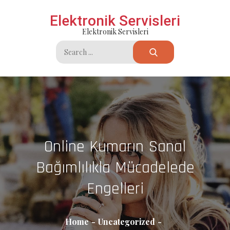
Skip
Elektronik Servisleri
to
Elektronik Servisleri
content
Search
for:
Online Kumarın Sanal
Bağımlılıkla Mücadelede
Engelleri
Home
Uncategorized