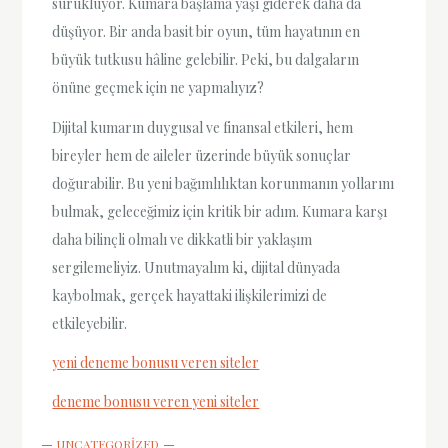
sürüklüyor. Kumara başlama yaşı giderek daha da
düşüyor. Bir anda basit bir oyun, tüm hayatının en
büyük tutkusu hâline gelebilir. Peki, bu dalgaların
önüne geçmek için ne yapmalıyız?
Dijital kumarın duygusal ve finansal etkileri, hem
bireyler hem de aileler üzerinde büyük sonuçlar
doğurabilir. Bu yeni bağımlılıktan korunmanın yollarını
bulmak, geleceğimiz için kritik bir adım. Kumara karşı
daha bilinçli olmalı ve dikkatli bir yaklaşım
sergilemeliyiz. Unutmayalım ki, dijital dünyada
kaybolmak, gerçek hayattaki ilişkilerimizi de
etkileyebilir.
yeni deneme bonusu veren siteler
deneme bonusu veren yeni siteler
UNCATEGORIZED