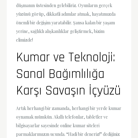
düşmanın üstesinden gelebiliriz. Oyunların gerçek
yüzünü görüp, dikkatli adımlar atmak, hayatımızda
önemli bir değişim yaratabilir. Şansa kalan bir yaşam
yerine, sağlıklı alışkanlıklar geliştirmek, bizim
elimizde!
Kumar ve Teknoloji:
Sanal Bağımlılığa
Karşı Savaşın İçyüzü
Artık herhangi bir zamanda, herhangi bir yerde kumar
oynamak mümkün. Akıllı telefonlar, tabletler ve
bilgisayarlar sayesinde online kumar siteleri
parmaklarımızın ucunda. “Hadi bir deneriz!” dediğiniz