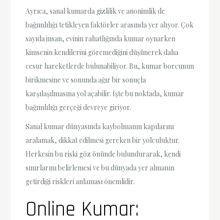
Ayrıca, sanal kumarda gizlilik ve anonimlik de
bağımlılığı tetikleyen faktörler arasında yer alıyor. Çok
sayıda insan, evinin rahatlığında kumar oynarken
kimsenin kendilerini göremediğini düşünerek daha
cesur hareketlerde bulunabiliyor. Bu, kumar borcunun
birikmesine ve sonunda ağır bir sonuçla
karşılaşılmasına yol açabilir. İşte bu noktada, kumar
bağımlılığı gerçeği devreye giriyor.
Sanal kumar dünyasında kaybolmanın kapılarını
aralamak, dikkat edilmesi gereken bir yolculuktur.
Herkesin bu riski göz önünde bulundurarak, kendi
sınırlarını belirlemesi ve bu dünyada yer almanın
getirdiği riskleri anlaması önemlidir.
Online Kumar: