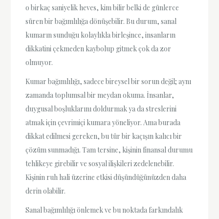
o birkaç saniyelik heves, kim bilir belki de günlerce
süren bir bağımlılığa dönüşebilir. Bu durum, sanal
kumarın sunduğu kolaylıkla birleşince, insanların
dikkatini çekmeden kaybolup gitmek çok da zor
olmuyor.
Kumar bağımlılığı, sadece bireysel bir sorun değil; aynı
zamanda toplumsal bir meydan okuma. İnsanlar,
duygusal boşluklarını doldurmak ya da streslerini
atmak için çevrimiçi kumara yöneliyor. Ama burada
dikkat edilmesi gereken, bu tür bir kaçışın kalıcı bir
çözüm sunmadığı. Tam tersine, kişinin finansal durumu
tehlikeye girebilir ve sosyal ilişkileri zedelenebilir.
Kişinin ruh hali üzerine etkisi düşündüğünüzden daha
derin olabilir.
Sanal bağımlılığı önlemek ve bu noktada farkındalık