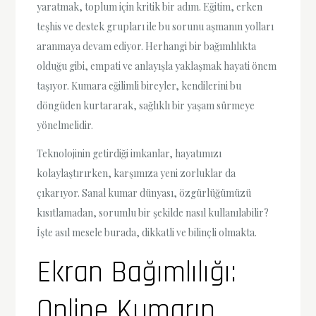
yaratmak, toplum için kritik bir adım. Eğitim, erken
teşhis ve destek grupları ile bu sorunu aşmanın yolları
aranmaya devam ediyor. Herhangi bir bağımlılıkta
olduğu gibi, empati ve anlayışla yaklaşmak hayati önem
taşıyor. Kumara eğilimli bireyler, kendilerini bu
döngüden kurtararak, sağlıklı bir yaşam sürmeye
yönelmelidir.
Teknolojinin getirdiği imkanlar, hayatımızı
kolaylaştırırken, karşımıza yeni zorluklar da
çıkarıyor. Sanal kumar dünyası, özgürlüğümüzü
kısıtlamadan, sorumlu bir şekilde nasıl kullanılabilir?
İşte asıl mesele burada, dikkatli ve bilinçli olmakta.
Ekran Bağımlılığı:
Online Kumarın