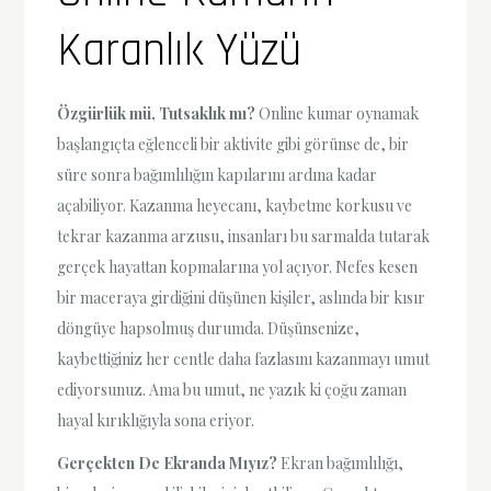
Karanlık Yüzü
Özgürlük mü, Tutsaklık mı?
Online kumar oynamak
başlangıçta eğlenceli bir aktivite gibi görünse de, bir
süre sonra bağımlılığın kapılarını ardına kadar
açabiliyor. Kazanma heyecanı, kaybetme korkusu ve
tekrar kazanma arzusu, insanları bu sarmalda tutarak
gerçek hayattan kopmalarına yol açıyor. Nefes kesen
bir maceraya girdiğini düşünen kişiler, aslında bir kısır
döngüye hapsolmuş durumda. Düşünsenize,
kaybettiğiniz her centle daha fazlasını kazanmayı umut
ediyorsunuz. Ama bu umut, ne yazık ki çoğu zaman
hayal kırıklığıyla sona eriyor.
Gerçekten De Ekranda Mıyız?
Ekran bağımlılığı,