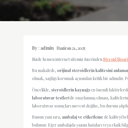
By :
admin
Haziran 21, 2025
Sizde hemen internet sitemiz üzerinden
Steroid Sipari
Bu makalede,
orijinal steroidlerin kalitesini anlama
olmak, sağlığı korumak açısından kritik bir adımdır. P
Öncelikle,
steroidlerin kaynağı
en önemli faktörlerden
laboratuvar testleri
ile onaylanmış olması, kalitelerin
laboratuvar sonuçları mevcut değilse, bu durum şüph
Bunun yanı sıra,
ambalaj ve etiketleme
de kaliteyi be
bulunur. Eğer ambalajda yazım hataları veya eksik bilg