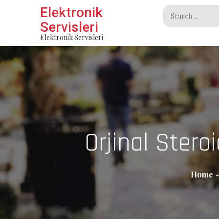
Skip
Elektronik
Search
to
Servisleri
for:
content
Elektronik Servisleri
Orjinal Stero
Home