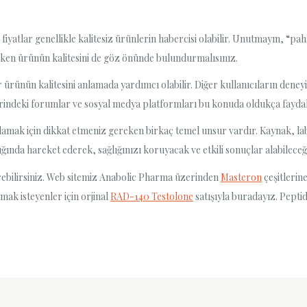
fiyatlar genellikle kalitesiz ürünlerin habercisi olabilir. Unutmayın, “pah
irirken ürünün kalitesini de göz önünde bulundurmalısınız.
r ürünün kalitesini anlamada yardımcı olabilir. Diğer kullanıcıların dene
erindeki forumlar ve sosyal medya platformları bu konuda oldukça faydal
anlamak için dikkat etmeniz gereken birkaç temel unsur vardır. Kaynak, lab
ığında hareket ederek, sağlığınızı koruyacak ve etkili sonuçlar alabileceği
rebilirsiniz. Web sitemiz Anabolic Pharma üzerinden
Masteron
çeşitlerin
mak isteyenler için orjinal
RAD-140 Testolone
satışıyla buradayız. Pepti