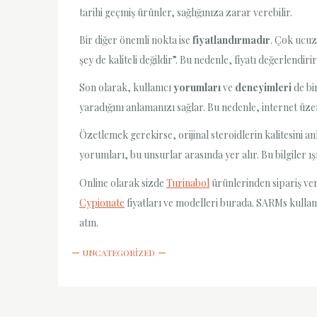
tarihi geçmiş ürünler, sağlığınıza zarar verebilir.
Bir diğer önemli nokta ise
fiyatlandırmadır
. Çok ucuz 
şey de kaliteli değildir”. Bu nedenle, fiyatı değerlend
Son olarak, kullanıcı
yorumları
ve
deneyimleri
de bi
yaradığını anlamanızı sağlar. Bu nedenle, internet üz
Özetlemek gerekirse, orijinal steroidlerin kalitesini 
yorumları, bu unsurlar arasında yer alır. Bu bilgiler ış
Online olarak sizde
Turinabol
ürünlerinden sipariş ve
Cypionate
fiyatları ve modelleri burada. SARMs kullan
atın.
UNCATEGORIZED