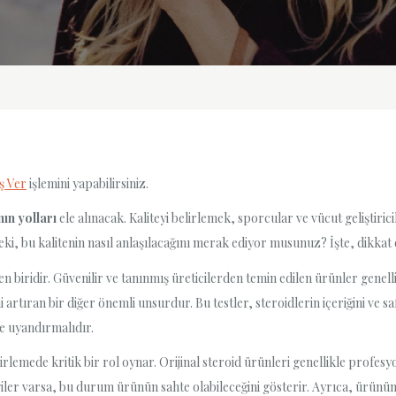
ş Ver
işlemini yapabilirsiniz.
nın yolları
ele alınacak. Kaliteyi belirlemek, sporcular ve vücut geliştiric
eki, bu kalitenin nasıl anlaşılacağını merak ediyor musunuz? İşte, dikka
 biridir. Güvenilir ve tanınmış üreticilerden temin edilen ürünler genell
i artıran bir diğer önemli unsurdur. Bu testler, steroidlerin içeriğini ve s
e uyandırmalıdır.
lirlemede kritik bir rol oynar. Orijinal steroid ürünleri genellikle profesy
iler varsa, bu durum ürünün sahte olabileceğini gösterir. Ayrıca, ürünün