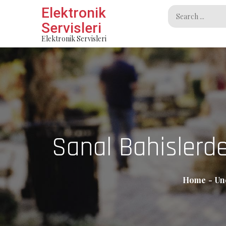
Skip
Elektronik
Search
to
Servisleri
for:
content
Elektronik Servisleri
Sanal Bahislerde
Home
Un