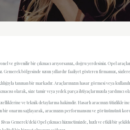
nel ve güvenilir bir çıkmacı arıyorsanız, doğru yerdesiniz. Opel araçlar
niz. Gemerek bölgesinde uzun yıllardır faaliyet gösteren firmamız, sizlere
klılığıyla tanınan bir markadır. Araçlarınızın hasar görmesi veya kulla
acısı olarak, size tamir veya yedek parça ihtiyaçlarınızda yardımcı olab
elliklerine ve teknik detaylarına hakimdir. Hasarlı aracınızı titizlikle i
 yakın bir onarım sağlayarak, aracınızın performansını ve görünümünü kor
Sivas Gemerek'deki Opel çıkmacı hizmetimizde, hızlı ve etkili bir şekilde