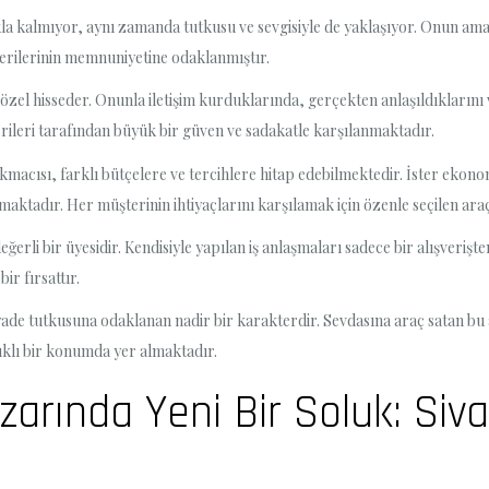
la kalmıyor, aynı zamanda tutkusu ve sevgisiyle de yaklaşıyor. Onun amac
erilerinin memnuniyetine odaklanmıştır.
 özel hisseder. Onunla iletişim kurduklarında, gerçekten anlaşıldıklarını
ileri tarafından büyük bir güven ve sadakatle karşılanmaktadır.
kmacısı, farklı bütçelere ve tercihlere hitap edebilmektedir. İster ekono
tadır. Her müşterinin ihtiyaçlarını karşılamak için özenle seçilen araçlar
rli bir üyesidir. Kendisiyle yapılan iş anlaşmaları sadece bir alışverişten
ir fırsattır.
ade tutkusuna odaklanan nadir bir karakterdir. Sevdasına araç satan bu a
klı bir konumda yer almaktadır.
azarında Yeni Bir Soluk: Si