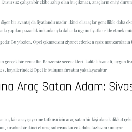
. Kusursuz çalışan bir ekibe sahip olan bu çıkmacı, araçların en iyi dur
diğer bir avantaj da fiyatlandırmadır. İkinci el araçlar genellikle daha
urada yapılan pazarlık imkanlarıyla daha da uygun fiyatlar elde etmek 
gedir. Bu yüzden, Opel çıkmacısını ziyaret ederken eşsiz manzaraların tad
n gerçek bir cennettir. Benzersiz seçenekleri, kaliteli hizmeti, uygun fiya
s, hayallerindeki Opel'le buluşma fırsatını yakalayacaktır.
ına Araç Satan Adam: Siva
sı, kâr arayışı yerine tutkusu için araç satan bir kişi olarak dikkat çek
m, sıradan bir ikinci el araç satıcısından çok daha fazlasını sunuyor.