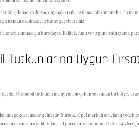
aliteli bir hizmet almanızı sağlarız.
ilir bir çıkmacıya ihtiyaç duymaları sık rastlanan bir durumdur. Firmam
için uzman ekibimizle iletişime geçebilirsiniz.
 hizmeti sunmak için buradayız. Kaliteli, hızlı ve uygun fiyatlı çıkma par
 Tutkunlarına Uygun Fırsatl
lçedir. Otomobil tutkunlarına uygun birçok fırsat sunan bu bölge, araç sa
ının gözdesi haline gelmiştir. Burada, Opel markalı araçların yedek par
l parçaların yanı sıra kaliteli ikinci el parçalar da bulunmaktadır. Böylec