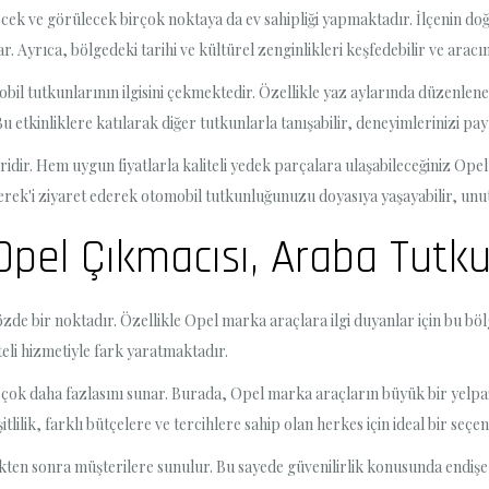
k ve görülecek birçok noktaya da ev sahipliği yapmaktadır. İlçenin doğal
r. Ayrıca, bölgedeki tarihi ve kültürel zenginlikleri keşfedebilir ve aracın
l tutkunlarının ilgisini çekmektedir. Özellikle yaz aylarında düzenlenen
 etkinliklere katılarak diğer tutkunlarla tanışabilir, deneyimlerinizi payla
ridir. Hem uygun fiyatlarla kaliteli yedek parçalara ulaşabileceğiniz Opel
emerek'i ziyaret ederek otomobil tutkunluğunuzu doyasıya yaşayabilir, unutu
pel Çıkmacısı, Araba Tutku
zde bir noktadır. Özellikle Opel marka araçlara ilgi duyanlar için bu böl
eli hizmetiyle fark yaratmaktadır.
dan çok daha fazlasını sunar. Burada, Opel marka araçların büyük bir yel
ilik, farklı bütçelere ve tercihlere sahip olan herkes için ideal bir seçe
ikten sonra müşterilere sunulur. Bu sayede güvenilirlik konusunda endişe