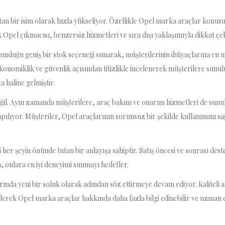
tan bir isim olarak hızla yükseliyor. Özellikle Opel marka araçlar konu
 Opel çıkmacısı, benzersiz hizmetleri ve sıra dışı yaklaşımıyla dikkat çe
lunduğu geniş bir stok seçeneği sunarak, müşterilerinin ihtiyaçlarına en 
onomiklik ve güvenlik açısından titizlikle incelenerek müşterilere sunu
a haline gelmiştir.
ğil. Aynı zamanda müşterilere, araç bakım ve onarım hizmetleri de sunulu
apılıyor. Müşteriler, Opel araçlarının sorunsuz bir şekilde kullanımını 
er şeyin önünde tutan bir anlayışa sahiptir. Satış öncesi ve sonrası de
en, onlara en iyi deneyimi sunmayı hedefler.
ında yeni bir soluk olarak adından söz ettirmeye devam ediyor. Kaliteli 
lerek Opel marka araçlar hakkında daha fazla bilgi edinebilir ve uzman e