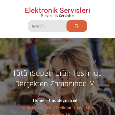
Skip
Elektronik Servisleri
to
Elektronik Servisleri
content
Search
for:
TütünSepeti Ürün Teslimatı
Gerçekten Zamanında Mı_
Home
Uncategorized
TütünSepeti Ürün Teslimatı Gerçekten
Zamanında Mı_