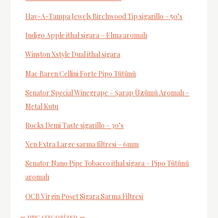
Hav-A-Tampa Jewels Birchwood Tip sigarillo – 50’s
Indigo Apple ithal sigara – Elma aromalı
Winston Xstyle Dual ithal sigara
Mac Baren Cellini Forte Pipo Tütünü
Senator Special Winegrape – Şarap Üzümü Aromalı –
Metal Kutu
Rocks Demi Taste sigarillo – 30’s
Xen Extra Large sarma filtresi – 6mm
Senator Nano Pipe Tobacco ithal sigara – Pipo Tütünü
aromalı
OCB Virgin Poşet Sigara Sarma Filtresi
UNCATEGORIZED