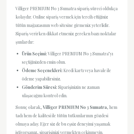
Villiger PREMIUM No 3 Sumatra sipariş süreci oldukça
kolaydır. Online sipariş vermek için tercih ettiğiniz
tütün mağazasının web sitesine girmeniz yeterlidir.
Sipariş verirken dikkat etmeniz gereken bazı noktalar
şunlardır:
Ürün Seçimi:
Villiger PREMIUM No 3 Sumatra’yı
seçtiğinizden emin olun.
Ödeme Seçenekleri:
Kredi kartı veya havale ile
ödeme yapabilirsiniz.
Gönderim Süresi:
Siparişinizin ne zaman
ulaşacağını kontrol edin.
Sonuç olarak,
Villiger PREMIUM No 3 Sumatra
, hem
tadı hem de kalitesi ile tütün tutkunlarının gözdesi
olmaya aday. Eğer siz de bu eşsiz deneyimi yaşamak
istiyorsanız, siparişinizi vermekten çekinmeyin.