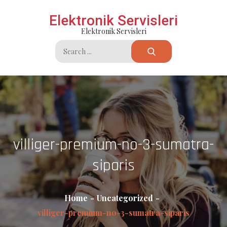
Skip
Elektronik Servisleri
to
Elektronik Servisleri
content
Search
for:
villiger-premium-no-3-sumatra-
siparis
Home
Uncategorized
villiger-premium-no-3-sumatra-siparis