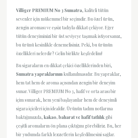
Villiger PREMIUM No 3 Sumatra
, kaliteli tütün
sevenler için mükemmel bir seçimdir. Bu özel ürün,
zengin aroması ve eşsiz tadıyla dikkat çekiyor. Eğer
tütün deneyiminizi bir üst seviyeye taşımak istiyorsanız,
bu ürünü kesinlikle denemelisiniz. Peki, bu ürünün
özellikleri nelerdir? Gelin birlikte keşfedelim!
Bu sigaraların en dikkat çekici özelliklerinden biri,
Sumatra yapraklarının
kullanılmasıdır. Bu yapraklar,
hem tat hem de aroma açısından zengin bir deneyim
sunar. Villiger PREMIUM No 3, hafif ve orta arası bir
içim sunarak, hem yeni başlayanlar hem de deneyimli
sigara içicileri için idealdir. Ürünün tadım notlarına
baktığımızda,
kakao, baharat ve hafif tatlılık
gibi
çeşitli aromaların ön plana çıktığını görebiliriz. Bu, her
bir yudumda farklı lezzetlerin keşfedilmesini sağlar.