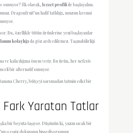
ne sunuyor? İlk olarak,
lezzet profili
ile başlayalım.
sunuz. Dragonfruit’un hafif tatlılığı, muzun kremsi
sunuyor.
ıyor. Bu, özellikle tütün ürünlerine yeni başlayanlar
llanım kolaylığı
da göz ardı edilemez. Taşınabilirliği
na ve kalıcılığına önem verir. Bu ürün, her nefeste
nceli bir alternatif sunuyor.
 Banana Cherry, bütçeyi sarsmadan tatmin edici bir
e Fark Yaratan Tatlar
aşka bir boyuta taşıyor. Düşünün ki, yazın sıcak bir
it’un o eşsiz dokusunu hissediyorsunuz.