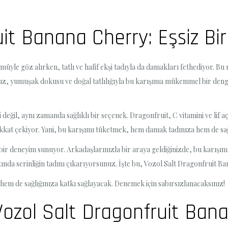
uit Banana Cherry: Eşsiz Bi
le göz alırken, tatlı ve hafif ekşi tadıyla da damakları fethediyor. Bu m
uz, yumuşak dokusu ve doğal tatlılığıyla bu karışıma mükemmel bir denge 
değil, aynı zamanda sağlıklı bir seçenek. Dragonfruit, C vitamini ve lif
dikkat çekiyor. Yani, bu karışımı tüketmek, hem damak tadınıza hem de sağ
 bir deneyim sunuyor. Arkadaşlarınızla bir araya geldiğinizde, bu karış
ında serinliğin tadını çıkarıyorsunuz. İşte bu, Vozol Salt Dragonfruit B
hem de sağlığınıza katkı sağlayacak. Denemek için sabırsızlanacaksınız!
Vozol Salt Dragonfruit Ban