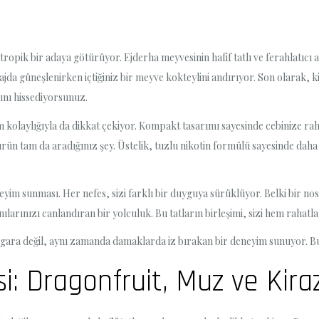
i tropik bir adaya götürüyor. Ejderha meyvesinin hafif tatlı ve ferahlat
lajda güneşlenirken içtiğiniz bir meyve kokteylini andırıyor. Son olarak,
sını hissediyorsunuz.
m kolaylığıyla da dikkat çekiyor. Kompakt tasarımı sayesinde cebinize raha
u ürün tam da aradığınız şey. Üstelik, tuzlu nikotin formülü sayesinde dah
deneyim sunması. Her nefes, sizi farklı bir duyguya sürüklüyor. Belki bir nost
arınızı canlandıran bir yolculuk. Bu tatların birleşimi, sizi hem rahatla
igara değil, aynı zamanda damaklarda iz bırakan bir deneyim sunuyor. B
si: Dragonfruit, Muz ve Kir