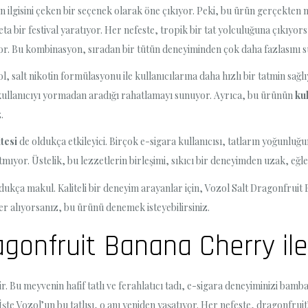
 ilgisini çeken bir seçenek olarak öne çıkıyor. Peki, bu ürün gerçekten 
a bir festival yaratıyor. Her nefeste, tropik bir tat yolculuğuna çıkıyor
or. Bu kombinasyon, sıradan bir tütün deneyiminden çok daha fazlasını 
ol, salt nikotin formülasyonu ile kullanıcılarına daha hızlı bir tatmin sağl
n, kullanıcıyı yormadan aradığı rahatlamayı sunuyor. Ayrıca, bu ürünün
ku
.
tesi
de oldukça etkileyici. Birçok e-sigara kullanıcısı, tatların yoğunluğu
tmıyor. Üstelik, bu lezzetlerin birleşimi, sıkıcı bir deneyimden uzak, eğle
dukça makul. Kaliteli bir deneyim arayanlar için, Vozol Salt Dragonfruit
er alıyorsanız, bu ürünü denemek isteyebilirsiniz.
ragonfruit Banana Cherry il
ir. Bu meyvenin hafif tatlı ve ferahlatıcı tadı, e-sigara deneyiminizi bamb
şte Vozol’un bu tatlısı, o anı yeniden yaşatıyor. Her nefeste, dragonfru