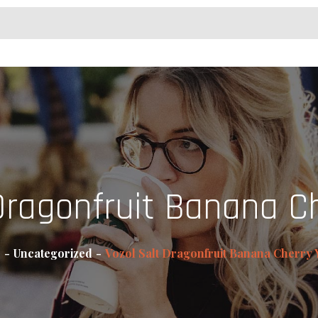
 Dragonfruit Banana C
e
Uncategorized
Vozol Salt Dragonfruit Banana Cherry