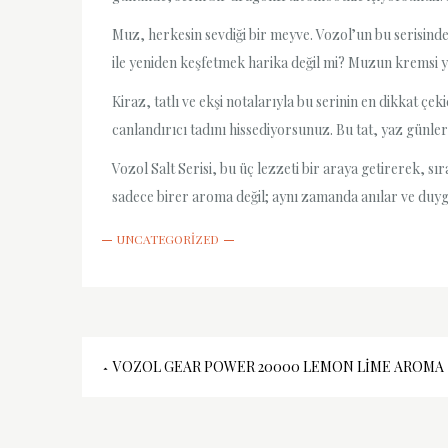
Muz, herkesin sevdiği bir meyve. Vozol’un bu serisind
ile yeniden keşfetmek harika değil mi? Muzun kremsi yap
Kiraz, tatlı ve ekşi notalarıyla bu serinin en dikkat çe
canlandırıcı tadını hissediyorsunuz. Bu tat, yaz günlerin
Vozol Salt Serisi, bu üç lezzeti bir araya getirerek, s
sadece birer aroma değil; aynı zamanda anılar ve duyg
UNCATEGORIZED
Yazı
VOZOL GEAR POWER 20000 LEMON LIME AROMA
gezinmesi