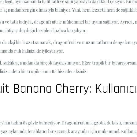
değil, aynı zamanda hafif tatlı ve sulu yapısıyla da dikkat çekiyor. Bu me
r açısından zengin olmasıyla biliniyor. Yani, hem lezzetli hem de sağlıkl
 ve tatlı tadıyla, dragonfruit ile mükemmel bir uyum sağlıyor. Ayrıca, mu
un ihtiyaç duyduğu besinleri hızlıca karşılıyor.
m de ekşi bir lezzet sunarak, dragonfruit ve muzun tatlarını dengelemeye 
manda ruh halinizi de iyileştiriyor.
, sağlık açısından da birçok fayda sunuyor. Eğer tropik bir tat arıyorsan
izi adeta bir tropik cennette hissedeceksiniz.
it Banana Cherry: Kullanıcı
'nin tadını övgüyle bahsediyor. Dragonfruit'un egzotik dokusu, muzun tatl
le yaz aylarında ferahlatıcı bir seçenek arayanlar için mükemmel. Kullanı