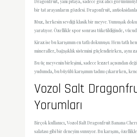
Dragonfruit, yani pitaya, sadece göz alıcı görünümüyle 
bir tat arayanların gözdesi. Dragonfruit, antioksidanla
Muz, herkesin sevdiği klasik bir meyve. Yumuşak dokusu
yaratıyor. Özellikle spor sonrası tüketildiğinde, vücud
Kiraz ise bu karışımın en tatlı dokunuşu. Hem tatlı he
mineraller, bağışıklık sistemini güçlendirirken, aynı za
Bu üç meyvenin birleşimi, sadece lezzet açısından değil
yudumda, bu büyülü karışımın tadını çıkarırken, kendin
Vozol Salt Dragonfru
Yorumları
Birçok kullanıcı, Vozol Salt Dragonfruit Banana Cherry
salatası gibi bir deneyim sunuyor. Bu karışım, özellik