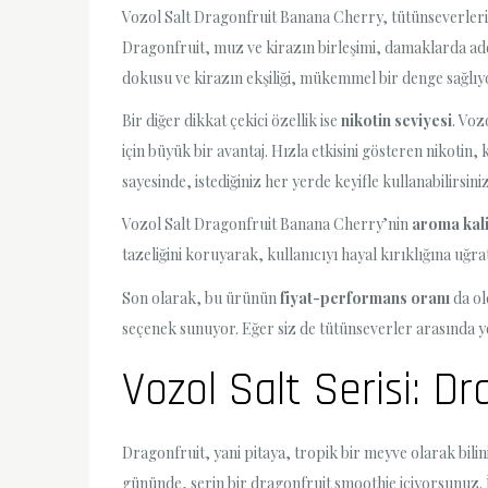
Vozol Salt Dragonfruit Banana Cherry, tütünseverlerin
Dragonfruit, muz ve kirazın birleşimi, damaklarda adet
dokusu ve kirazın ekşiliği, mükemmel bir denge sağlıy
Bir diğer dikkat çekici özellik ise
nikotin seviyesi
. Voz
için büyük bir avantaj. Hızla etkisini gösteren nikoti
sayesinde, istediğiniz her yerde keyifle kullanabilirsiniz
Vozol Salt Dragonfruit Banana Cherry’nin
aroma kali
tazeliğini koruyarak, kullanıcıyı hayal kırıklığına uğra
Son olarak, bu ürünün
fiyat-performans oranı
da ol
seçenek sunuyor. Eğer siz de tütünseverler arasında y
Vozol Salt Serisi: D
Dragonfruit, yani pitaya, tropik bir meyve olarak bilin
gününde, serin bir dragonfruit smoothie içiyorsunuz. İ