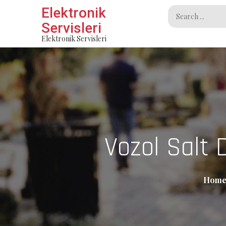
Skip
Elektronik
Search
to
Servisleri
for:
content
Elektronik Servisleri
Vozol Salt
Hom