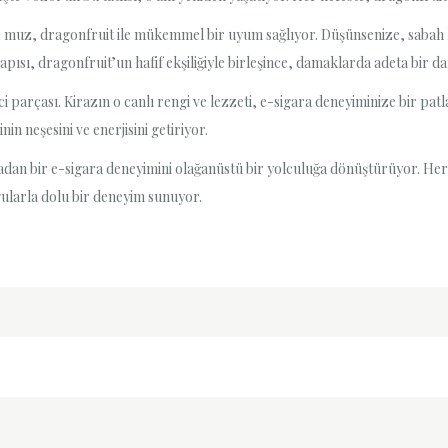
e muz, dragonfruit ile mükemmel bir uyum sağlıyor. Düşünsenize, sabah k
ısı, dragonfruit’un hafif ekşiliğiyle birleşince, damaklarda adeta bir da
kici parçası. Kirazın o canlı rengi ve lezzeti, e-sigara deneyiminize bir pa
in neşesini ve enerjisini getiriyor.
ıradan bir e-sigara deneyimini olağanüstü bir yolculuğa dönüştürüyor. Her 
ularla dolu bir deneyim sunuyor.