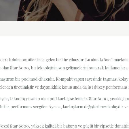
iderek daha popüler hale gelen bir tür cihazdır. Bu alanda öncü markalar
 olan Star 6000, bu teknolojinin son gelişmelerini sunarak kullanıcılar
aştıran bir pod mod cihazıdır. Kompakt yapısı sayesinde taşıması kolay 
melerden üretilmiştir ve dayanıklılık konusunda da üst düzey performans 
lişmiş teknolojiye sahip olan pod kartuş sistemidir. Star 6000, yenilikçi
 bir performans sergiler. Ayrıca, kartuşların değiştirilmesi kolaydır ve f
zol Star 6000, yüksek kaliteli bir batarya ve güçlü bir çipsetle donatılmı