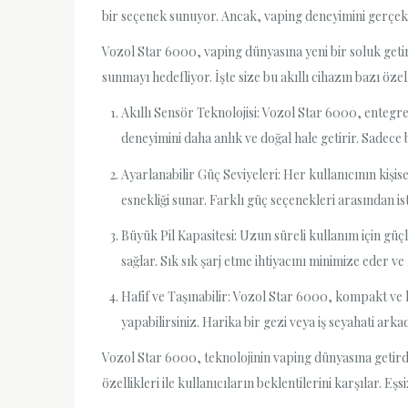
bir seçenek sunuyor. Ancak, vaping deneyimini gerçekte
Vozol Star 6000, vaping dünyasına yeni bir soluk getir
sunmayı hedefliyor. İşte size bu akıllı cihazın bazı özell
Akıllı Sensör Teknolojisi: Vozol Star 6000, entegre
deneyimini daha anlık ve doğal hale getirir. Sadece bi
Ayarlanabilir Güç Seviyeleri: Her kullanıcının kişi
esnekliği sunar. Farklı güç seçenekleri arasından is
Büyük Pil Kapasitesi: Uzun süreli kullanım için güçl
sağlar. Sık sık şarj etme ihtiyacını minimize eder ve
Hafif ve Taşınabilir: Vozol Star 6000, kompakt ve ha
yapabilirsiniz. Harika bir gezi veya iş seyahati arka
Vozol Star 6000, teknolojinin vaping dünyasına getirdiği
özellikleri ile kullanıcıların beklentilerini karşılar. Eş