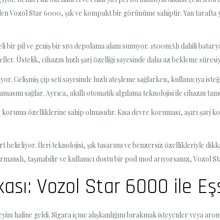
len Vozol Star 6000, şık ve kompakt bir görünüme sahiptir. Yan tarafta y
 bir pil ve geniş bir sıvı depolama alanı sunuyor. 1500mAh dahili bataryas
ller. Üstelik, cihazın hızlı şarj özelliği sayesinde daha az bekleme süresiy
or. Gelişmiş çip seti sayesinde hızlı ateşleme sağlarken, kullanıcıya isteğ
asını sağlar. Ayrıca, akıllı otomatik algılama teknolojisi ile cihazın tanı
i koruma özelliklerine sahip olmasıdır. Kısa devre koruması, aşırı şarj ko
lirliyor. İleri teknolojisi, şık tasarımı ve benzersiz özellikleriyle dikk
ormanslı, taşınabilir ve kullanıcı dostu bir pod mod arıyorsanız, Vozol St
kası: Vozol Star 6000 ile E
m haline geldi. Sigara içme alışkanlığını bırakmak isteyenler veya arom