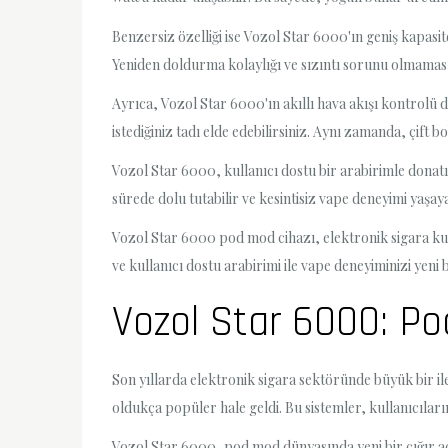
Benzersiz özelliği ise Vozol Star 6000'ın geniş kapasit
Yeniden doldurma kolaylığı ve sızıntı sorunu olmaması
Ayrıca, Vozol Star 6000'ın akıllı hava akışı kontrolü de
istediğiniz tadı elde edebilirsiniz. Aynı zamanda, çif
Vozol Star 6000, kullanıcı dostu bir arabirimle donatılm
sürede dolu tutabilir ve kesintisiz vape deneyimi yaşaya
Vozol Star 6000 pod mod cihazı, elektronik sigara kul
ve kullanıcı dostu arabirimi ile vape deneyiminizi yeni 
Vozol Star 6000: Po
Son yıllarda elektronik sigara sektöründe büyük bir il
oldukça popüler hale geldi. Bu sistemler, kullanıcıları
Vozol Star 6000, pod mod dünyasında yeni bir çığır açı