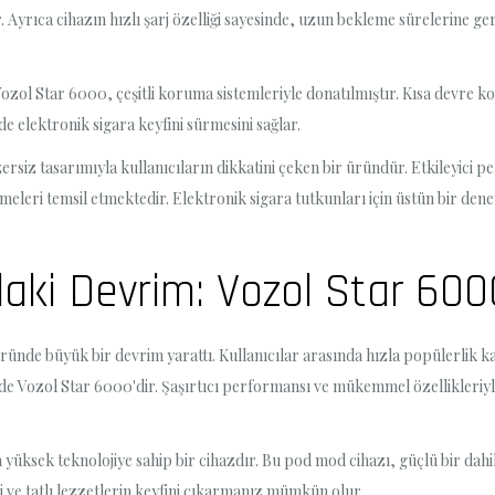
. Ayrıca cihazın hızlı şarj özelliği sayesinde, uzun bekleme sürelerine g
 Vozol Star 6000, çeşitli koruma sistemleriyle donatılmıştır. Kısa devre 
lde elektronik sigara keyfini sürmesini sağlar.
rsiz tasarımıyla kullanıcıların dikkatini çeken bir üründür. Etkileyici p
şmeleri temsil etmektedir. Elektronik sigara tutkunları için üstün bir 
aki Devrim: Vozol Star 6000
ründe büyük bir devrim yarattı. Kullanıcılar arasında hızla popülerlik kaz
ri de Vozol Star 6000'dir. Şaşırtıcı performansı ve mükemmel özellikleri
yüksek teknolojiye sahip bir cihazdır. Bu pod mod cihazı, güçlü bir dahil
i ve tatlı lezzetlerin keyfini çıkarmanız mümkün olur.