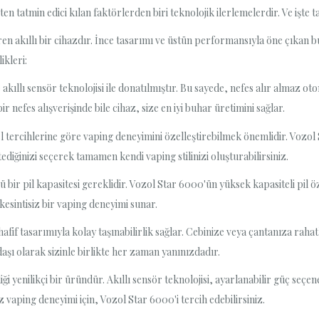
n tatmin edici kılan faktörlerden biri teknolojik ilerlemelerdir. Ve işte
en akıllı bir cihazdır. İnce tasarımı ve üstün performansıyla öne çıkan b
ikleri:
 akıllı sensör teknolojisi ile donatılmıştır. Bu sayede, nefes alır almaz 
r nefes alışverişinde bile cihaz, size en iyi buhar üretimini sağlar.
sel tercihlerine göre vaping deneyimini özelleştirebilmek önemlidir. Vozol
tediğinizi seçerek tamamen kendi vaping stilinizi oluşturabilirsiniz.
ü bir pil kapasitesi gereklidir. Vozol Star 6000'ün yüksek kapasiteli pil 
 kesintisiz bir vaping deneyimi sunar.
fif tasarımıyla kolay taşınabilirlik sağlar. Cebinize veya çantanıza rahatl
daşı olarak sizinle birlikte her zaman yanınızdadır.
 yenilikçi bir üründür. Akıllı sensör teknolojisi, ayarlanabilir güç seçenek
siz vaping deneyimi için, Vozol Star 6000'i tercih edebilirsiniz.