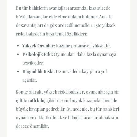
Bu tür bahislerin avantajları arasında, kısa sürede
büyük kazançlar elde etme imkanı bulunur. Ancak,
dezavantajları da göz ardı edilmemelidir. İşte yüksek
riskli bahislerin bazı temel özellikleri:
Yüksek Oranlar:
Kazanç potansiyeli yüksektir.
Psikolojik Etki:
Oyuncuları daha fazla oynamaya
teşvik eder.
Bağımlılık Riski:
Uzun vadede kayıplara yol
açabilir.
Sonuç olarak, yüksek riskli bahisler, oyuncular için bir
çift taraflı kılıç
gibidir. Hem büyük kazançlar hem de
büyük kayıplar getirebilir. Bu nedenle, bu tür bahisleri
oynarken dikkatli olmak ve bilinçli kararlar almak son
derece önemlidir.