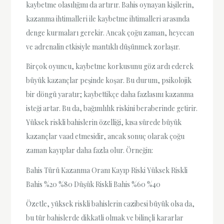
kaybetme olasılığını da artırır. Bahis oynayan kişilerin,
kazanma ihtimalleri ile kaybetme ihtimalleri arasında
denge kurmaları gerekir. Ancak çoğu zaman, heyecan
ve adrenalin etkisiyle mantıklı düşünmek zorlaşır.
Birçok oyuncu, kaybetme korkusunu göz ardı ederek
büyük kazançlar peşinde koşar. Bu durum, psikolojik
bir döngü yaratır; kaybettikçe daha fazlasını kazanma
isteği artar. Bu da, bağımlılık riskini beraberinde getirir.
Yüksek riskli bahislerin özelliği, kısa sürede büyük
kazançlar vaad etmesidir, ancak sonuç olarak çoğu
zaman kayıplar daha fazla olur. Örneğin:
Bahis Türü Kazanma Oranı Kayıp Riski Yüksek Riskli
Bahis %20 %80 Düşük Riskli Bahis %60 %40
Özetle, yüksek riskli bahislerin cazibesi büyük olsa da,
bu tür bahislerde dikkatli olmak ve bilinçli kararlar