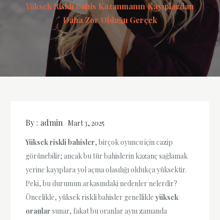
Yüksek Riskli Bahis Kazanmanın Kayıplardan
Daha Zor Olduğu Gerçek
By :
admin
Mart 3, 2025
Yüksek riskli bahisler
, birçok oyuncu için cazip
görünebilir; ancak bu tür bahislerin kazanç sağlamak
yerine kayıplara yol açma olasılığı oldukça yüksektir.
Peki, bu durumun arkasındaki nedenler nelerdir?
Öncelikle, yüksek riskli bahisler genellikle
yüksek
oranlar
sunar, fakat bu oranlar aynı zamanda